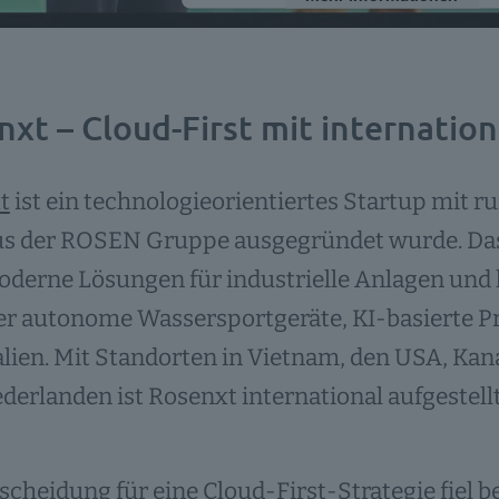
Akzeptieren
powered by
Usercentrics Consent Ma
nxt – Cloud-First mit internati
Platform
t
ist ein technologieorientiertes Startup mit 
us der ROSEN Gruppe ausgegründet wurde. Da
erne Lösungen für industrielle Anlagen und k
r autonome Wassersportgeräte, KI-basierte Pr
lien. Mit Standorten in Vietnam, den USA, Kan
derlanden ist Rosenxt international aufgestellt
scheidung für eine Cloud-First-Strategie fiel