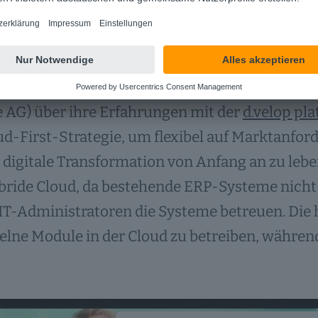
gie
men eines Interviews auf dem
d.velop SUMMIT
ct Ownerin Rosenxt Holding AG) und Christoph
 AG) über ihre Erfahrungen mit der
d.velop pl
ud-First-Strategie, um flexibel auf Marktanfo
 digitale Transformation von Anfang an zu lebe
bride Cloud, da bestehende ERP-Systeme nicht
IT-Administratoren die Systeme betreuen. Die 
zelne Module in der Cloud zu betreiben, während