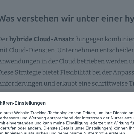
Was verstehen wir unter einer h
Der
hybride Cloud-Ansatz
hingegen kombiniert
mit Cloud-Diensten. Unternehmen entscheiden 
Anwendungen in der Cloud betrieben werden un
Diese Strategie bietet Flexibilität bei der Anpas
Anforderungen und erlaubt eine schrittweise T
rschiedliche Ausgangssituation