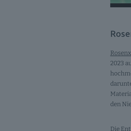
Rose
Rosenx
2023 a
hochmod
darunte
Materia
den Nie
Die Ent