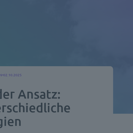
N
02.10.2025
der Ansatz:
erschiedliche
gien