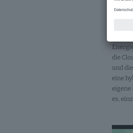
Ener
Im Rah
(Produ
Energie
die Clo
und die
eine hy
eigene 
es, ein