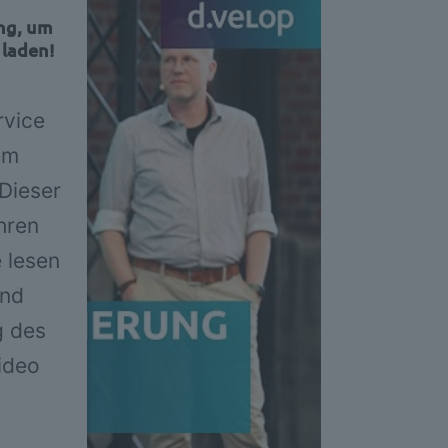
ng, um
 laden!
rvice
um
 Dieser
hren
e lesen
und
g des
ideo