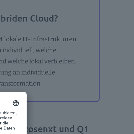
ybriden Cloud?
 lokale IT-Infrastrukturen
individuell, welche
d welche lokal verbleiben.
sung an individuelle
ransformation.
en bei Rosenxt und Q1