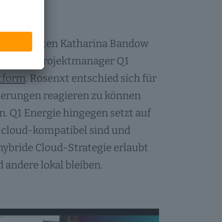
berichteten Katharina Bandow
 Jülich (Projektmanager Q1
atform
. Rosenxt entschied sich für
rderungen reagieren zu können
n. Q1 Energie hingegen setzt auf
 cloud-kompatibel sind und
hybride Cloud-Strategie erlaubt
 andere lokal bleiben.