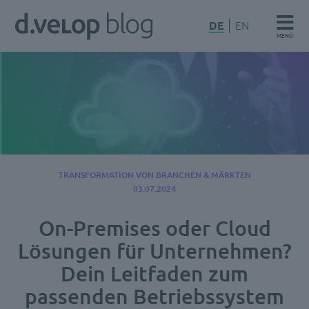
Zum
d.velop
DE
EN
Inhalt
MENÜ
Blog
springen
TRANSFORMATION VON BRANCHEN & MÄRKTEN
03.07.2024
On-Premises oder Cloud
Lösungen für Unternehmen?
Dein Leitfaden zum
passenden Betriebssystem