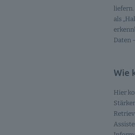
liefern
als „Ha
erkennb
Daten 
Wie 
Hier 
Stärken
Retriev
Assiste
Inform