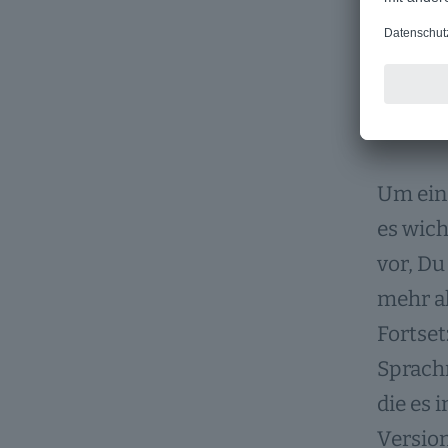
Groß
Ster
Um eine
es wich
vor, Du
mehr al
Fortset
Sprachm
die es 
Version