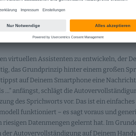
e Sprachmodelle – Autovervolls
oiden
n virtuellen Assistenten zu entwickeln, der D
tig, das Grundprinzip hinter einem großen Spr
 tippst auf Deinem Smartphone eine Nachricht 
s …“ anfängst, schlägt die Autovervollständigu
zung des Sprichworts vor. Das ist ein einfaches 
odell funktioniert – es sagt voraus und generi
in riesigen Datenmengen gelernt hat. Im Grunde
 der Autovervollständigung auf Deinem Handy,