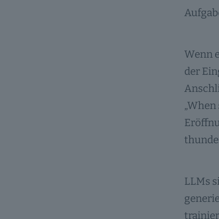
Aufgab
Wenn ei
der Ein
Anschl
„When s
Eröffn
thunder,
LLMs si
generie
trainie