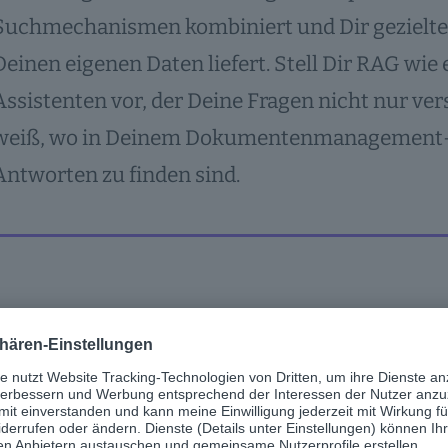
Suchmechanismen kombiniert und Dir gezielte
Deinen eigenen Daten liefert. Stell Dir RAG wie
Assistenten vor, der Deine Fragen nicht nur ve
weiß, wo in Deinem Dokumentenmanagement-
Antworten zu finden sind.
iter, um herauszufinden, wie Retrieval Augme
ehmen unterstützen kann, indem sie wichtige
ich macht – genau dann, wenn Du sie brauchst
eigene RAG-Pipeline aufbauen.