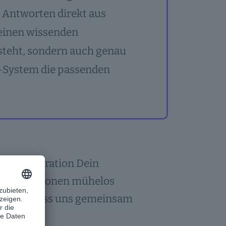
 Antworten direkt aus
 einen wissenden
rsteht, sondern auch genau
System die passenden
nted Generation Dein
 Informationen mühelos
! Also, lass uns gemeinsam