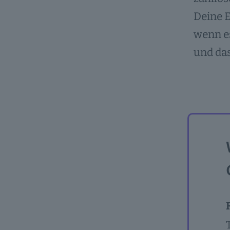
Deine E
wenn e
und das