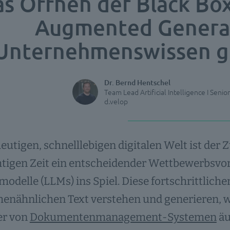
s Öffnen der Black Box
Augmented Genera
Unternehmenswissen gr
Dr. Bernd Hentschel
Team Lead Artificial Intelligence I Seni
d.velop
heutigen, schnelllebigen digitalen Welt ist der
htigen Zeit ein entscheidender Wettbewerbsvo
odelle (LLMs) ins Spiel. Diese fortschrittlic
nähnlichen Text verstehen und generieren, wa
er von
Dokumentenmanagement-Systemen
äu