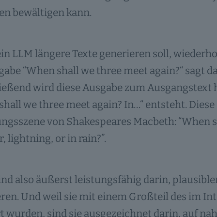
en bewältigen kann.
n LLM längere Texte generieren soll, wiederhol
gabe “When shall we three meet again?“ sagt da
ießend wird diese Ausgabe zum Ausgangstext h
hall we three meet again? In…“ entsteht. Diese 
ungsszene von Shakespeares Macbeth: “When sh
 lightning, or in rain?”.
nd also äußerst leistungsfähig darin, plausible
ren. Und weil sie mit einem Großteil des im I
rt wurden, sind sie ausgezeichnet darin, auf n