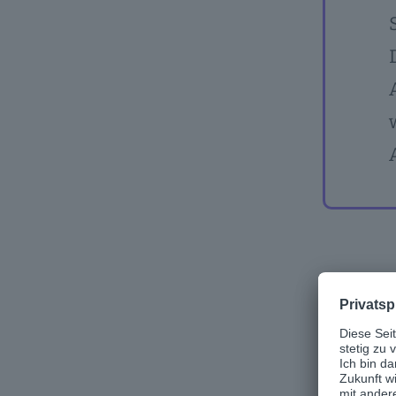
Lies we
Untern
zugängl
Deine 