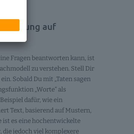
tändigung auf
eine Fragen beantworten kann, ist
achmodell zu verstehen. Stell Dir
ein. Sobald Du mit „Taten sagen
ngsfunktion „Worte“ als
Beispiel dafür, wie ein
ert Text, basierend auf Mustern,
 ist es eine hochentwickelte
 die jedoch viel komplexere