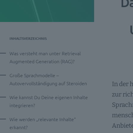
Da
INHALTSVERZEICHNIS
Was versteht man unter Retrieval
Augmented Generation (RAG)?
Große Sprachmodelle –
Autovervollständigung auf Steroiden
In der 
zur ric
Wie kannst Du Deine eigenen Inhalte
Sprachm
integrieren?
mensche
Wie werden „relevante Inhalte“
Anbiet
erkannt?