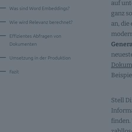
auf unt
Was sind Word Embeddings?
ganz so
Wie wird Relevanz berechnet?
an, die
modern
Effizientes Abfragen von
Dokumenten
Genera
neuest
Umsetzung in der Produktion
Dokum
Fazit
Beispie
Stell D
Inform
finden.
zahllos