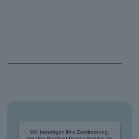
SOFTWARE DEMO
Erfahren Sie mehr über die d.velop
Software für die Industrie
Vereinbaren Sie Ihr persönliches Erstgespräch
mit
anschließender Live-Demo, um die Digitalisierung
in der Industrie voranzutreiben und Ihre
Potenziale voll auszuschöpfen!
Wir benötigen Ihre Zustimmung,
um den HubSpot Forms-Service zu