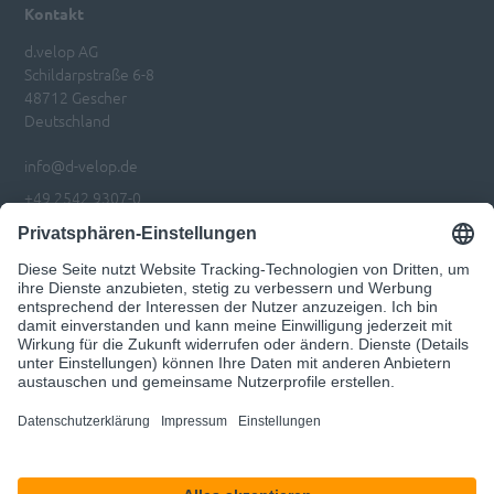
Kontakt
d.velop AG
Schildarpstraße 6-8
48712 Gescher
Deutschland
info@d-velop.de
+49 2542 9307-0
Impressum
Datenschutz
Privatsphären-Einstellungen anpassen
Code of Conduct