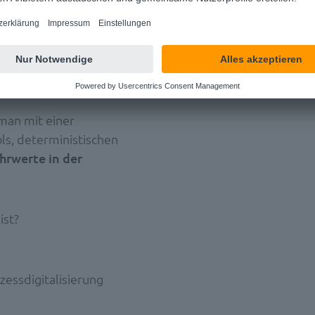
anger in der
 man mit einer
ls, deterministischen
hrwerte in der
ist?
zessdigitalisierung