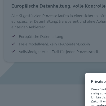
Europäische Datenhaltung, volle Kontrolle
Alle KI-gestützten Prozesse laufen in einer sicheren Infr
europäischer Datenhaltung: transparent und ohne Abhän
einzelnen Anbietern.
Europäische Datenhaltung
Freie Modellwahl, kein KI-Anbieter-Lock-in
Vollständiger Audit-Trail für jeden Prozessschritt