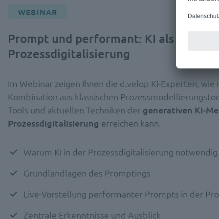
WEBINAR
Prompt und performant: KI als Gamech
Prozessdigitalisierung
Im Webinar zeigen Ihnen die d.velop KI-Experten, wie
Kombination aus klassischen Prozessmodellierungstoo
Tools und aktuellen Techniken der
generativen KI-Me
Prozessdigitalisierung
erreichen kann.
Warum KI in der Prozessdigitalisierung notwendig 
Grundlandlagen des Promptings
Live-Vorstellung performanter Prompts in der Pro
Zentrale Erkenntnisse und Ausblick