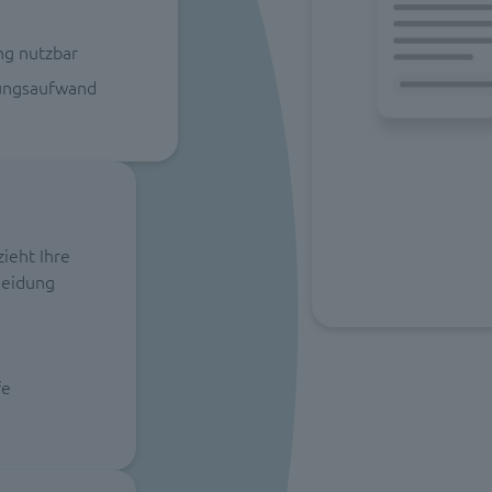
ng nutzbar
tungsaufwand
ieht Ihre
heidung
fe