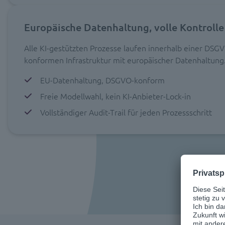
Europäische Datenhaltung, volle Kontrolle
Alle KI-gestützten Prozesse laufen innerhalb einer DSG
konformen Infrastruktur mit europäischer Datenhaltung
EU-Datenhaltung, DSGVO-konform
Freie Modellwahl, kein KI-Anbieter-Lock-in
Vollständiger Audit-Trail für jeden Prozessschritt