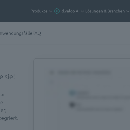
Produkte
d.velop AI
Lösungen & Branchen
nwendungsfälle
FAQ
 sie!
ar.
re
er,
egriert.