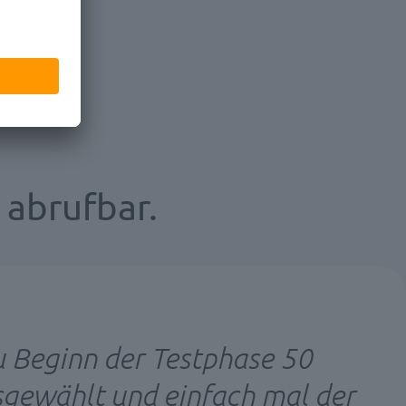
abrufbar.
u Beginn der Testphase 50
sgewählt und einfach mal der