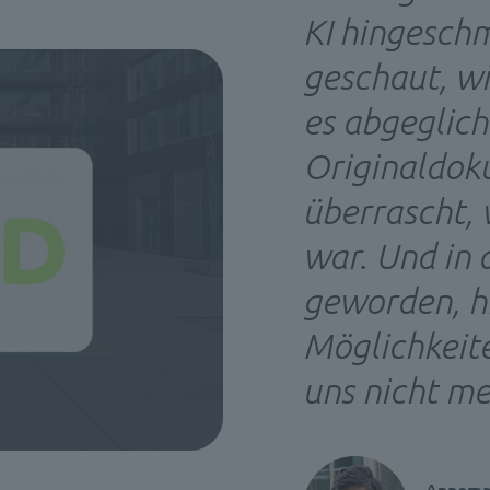
KI hingesch
geschaut, wi
es abgeglic
Originaldok
überrascht, 
war. Und in 
geworden, h
Möglichkeite
uns nicht m
Annemar