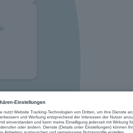
VO-
.