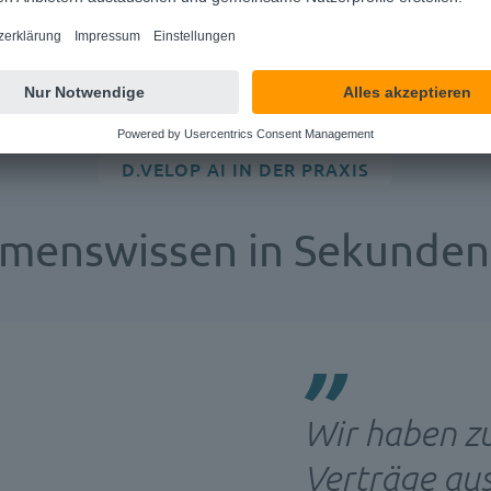
D.VELOP AI IN DER PRAXIS
menswissen in Sekunden 
Wir haben z
Verträge au