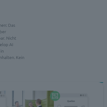
nen: Das
über
ar. Nicht
velop AI
in
nhalten. Kein