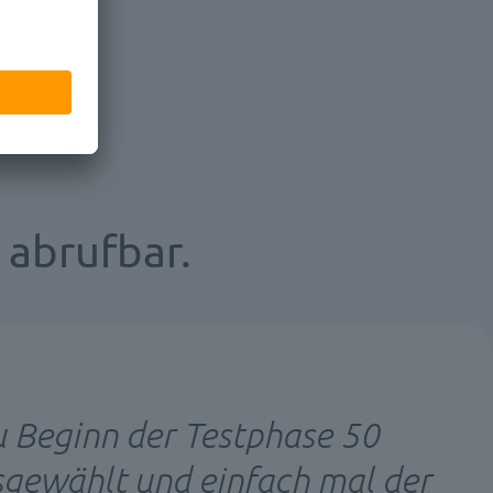
abrufbar.
u Beginn der Testphase 50
sgewählt und einfach mal der