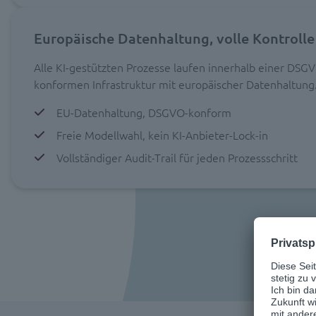
Europäische Datenhaltung, volle Kontrolle
Alle KI-gestützten Prozesse laufen innerhalb einer DSG
konformen Infrastruktur mit europäischer Datenhaltung
EU-Datenhaltung, DSGVO-konform
Freie Modellwahl, kein KI-Anbieter-Lock-in
Vollständiger Audit-Trail für jeden Prozessschritt