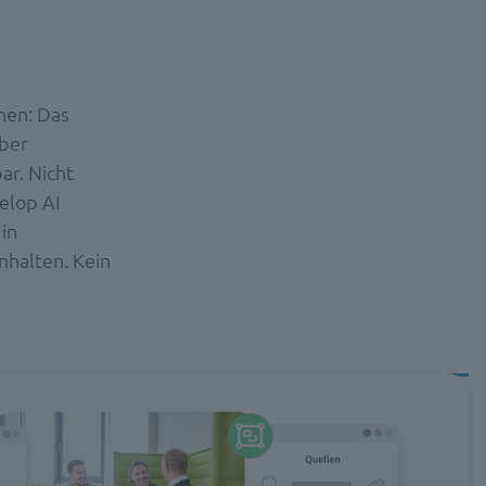
nen: Das
über
ar. Nicht
velop AI
in
nhalten. Kein