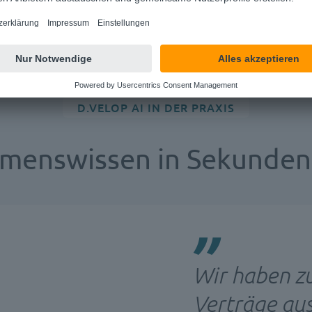
D.VELOP AI IN DER PRAXIS
menswissen in Sekunden 
Wir haben z
Verträge au