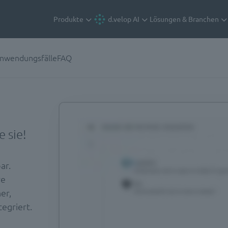
Produkte
d.velop AI
Lösungen & Branchen
nwendungsfälle
FAQ
 sie!
ar.
re
er,
egriert.