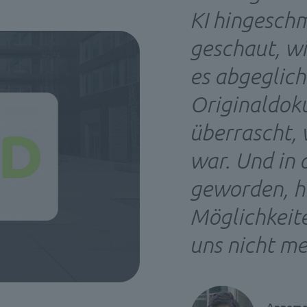
KI hingesch
geschaut, wi
es abgeglic
Originaldok
überrascht, 
war. Und in 
geworden, h
Möglichkeite
uns nicht m
Annemar