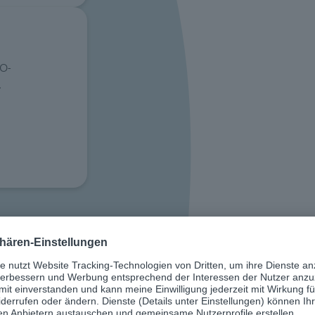
VO-
.