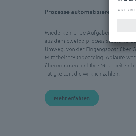
Prozesse automatisieren, direkt
Wiederkehrende Aufgaben delegieren 
aus dem d.velop process studio herau
Umweg. Von der Eingangspost über 
Mitarbeiter-Onboarding: Abläufe wer
übernommen und Ihre Mitarbeitende
Tätigkeiten, die wirklich zählen.
Mehr erfahren