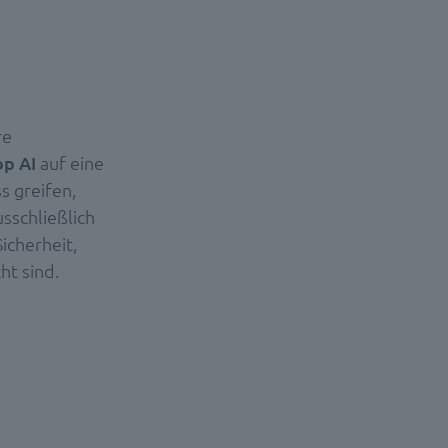
re
op AI
auf eine
s greifen,
sschließlich
icherheit,
ht sind.