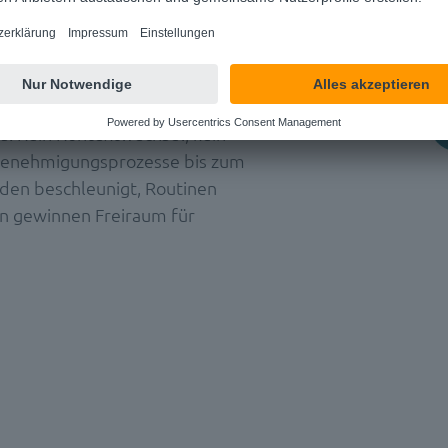
 in Ihrer Arbeitsumgebung.
Sie per Prompt an die KI, direkt
s. Kein Kontextwechsel, kein
Genehmigungsprozesse bis zum
den beschleunigt, Routinen
n gewinnen Freiraum für