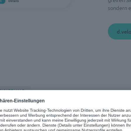
sondern e
d.vel
TISIERUNG
teuern