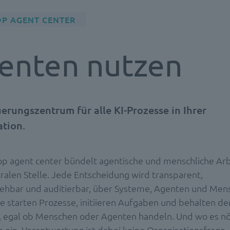
OP AGENT CENTER
enten nutzen
erungszentrum für alle KI-Prozesse in Ihrer
tion.
op agent center bündelt agentische und menschliche Arb
tralen Stelle. Jede Entscheidung wird transparent,
iehbar und auditierbar, über Systeme, Agenten und Men
ie starten Prozesse, initiieren Aufgaben und behalten de
, egal ob Menschen oder Agenten handeln. Und wo es nöt
ie ein. Verantwortung ist dabei keine Organisationsfrage,