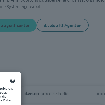
ine Systemeigenschaft.
op agent center
d.velop KI-Agenten