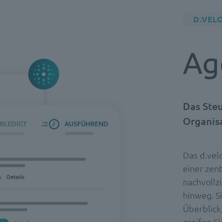
D.VEL
Ag
Das Steu
Organisa
Das d.vel
einer zen
nachvollz
hinweg. S
Überblick
greifen S