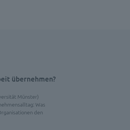
beit übernehmen?
versität Münster)
rnehmensalltag: Was
Organisationen den