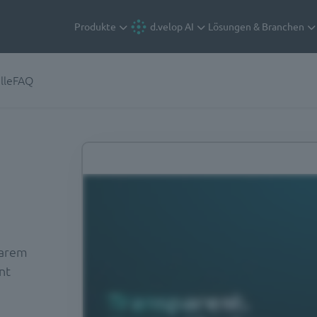
Produkte
d.velop AI
Lösungen & Branchen
lle
FAQ
barem
nt