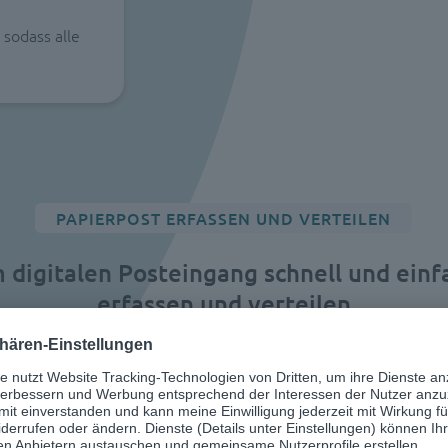
 sodass alle
PAPIERPOST ERFASSEN UND VERTEILEN
 digitalen Posteingang schnell und einf
erfassen und verteilen
Lösungen schaffen Sie einen Eingangskanal, um all Ihre 
kumente, E-Mails und Belege, einheitlich zu verarbeiten
steingang von d.velop nutzen Sie eine Software, die die 
on Post und Paketen automatisieren kann. Die Software