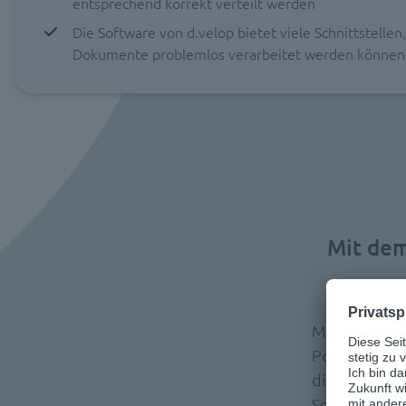
entsprechend korrekt verteilt werden
Die Software von d.velop bietet viele Schnittstellen,
Dokumente problemlos verarbeitet werden können
Mit dem
Mit d.velop 
Post, wie Do
digitalen Po
Sortierung v