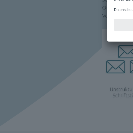
OCR-Technolo
Verteilung z