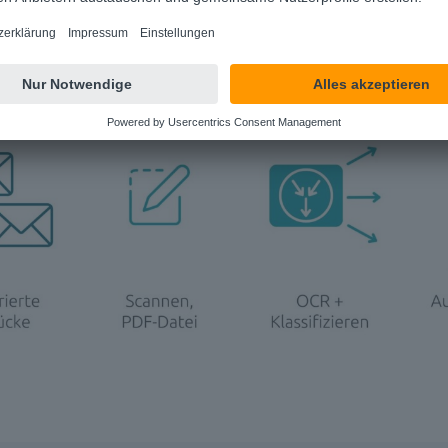
gie, um den/die Empfänger:in der Post zu identifizieren
u automatisieren.