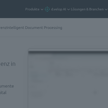
Produkte
d.velop AI
Lösungen & Branchen
renz
Intelligent Document Processing
ienz in
okumente
ital