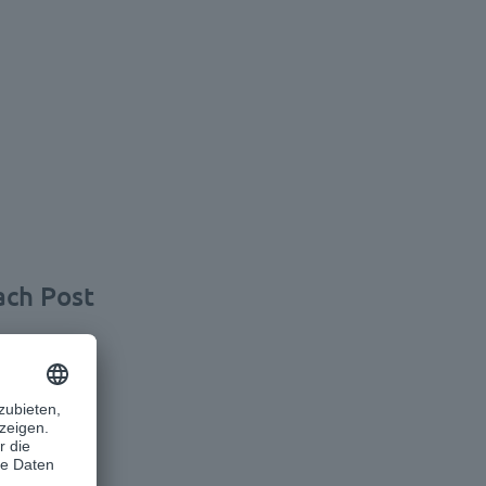
ach Post
eingehende
. Mit dem
manuelle
 verwendet