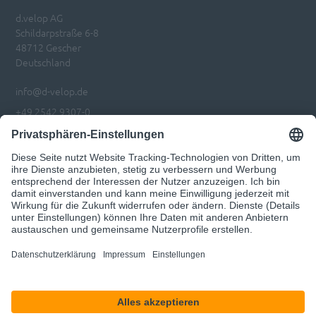
d.velop AG
Schildarpstraße 6-8
48712 Gescher
Deutschland
info@d-velop.de
+49 2542 9307-0
Impressum
Datenschutz
Privatsphären-Einstellungen anpassen
Code of Conduct