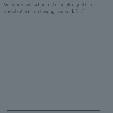
Wir waren viel schneller fertig als eigentlich
vorkalkuliert. Top Lösung. Danke dafür.“
SOFTWARE DEMO
Erfahren Sie mehr über die d.velop
Software für Ihre Branche
Vereinbaren Sie Ihr persönliches Erstgespräch
mit