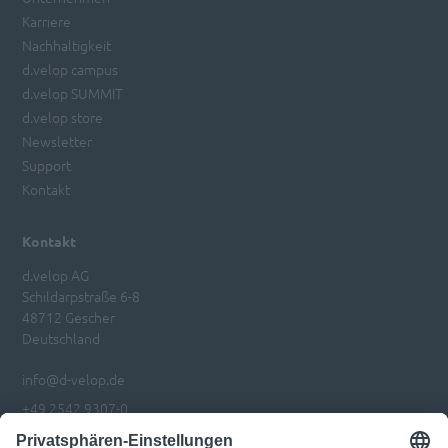
Karriere
Nachhaltigkeit
d.velop campus
d.velop SUMMIT
d.velop store
Newsletter
Support
Kontakt
Kontakt
d.velop AG
Schildarpstraße 6-8
48712 Gescher
Deutschland
info@d-velop.de
+49 2542 9307-0