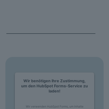
Erfahren Sie mehr über die d.velop
Software für Ihre Branche
Vereinbaren Sie Ihr persönliches Erstgespräch
mit
anschließender Live-Demo und lassen Sie sich von
unseren Experten:innen unverbindlich beraten!
Wir benötigen Ihre Zustimmung,
um den HubSpot Forms-Service zu
laden!
Wir verwenden HubSpot Forms, um Inhalte