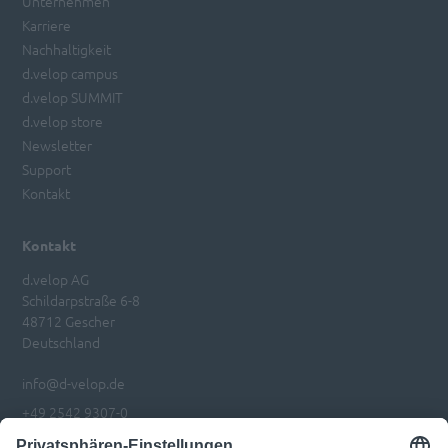
Unternehmen
Karriere
Nachhaltigkeit
d.velop campus
d.velop SUMMIT
d.velop store
Newsletter
Support
Kontakt
Kontakt
d.velop AG
Schildarpstraße 6-8
48712 Gescher
Deutschland
info@d-velop.de
+49 2542 9307-0