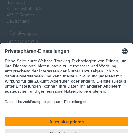
d.velop AG
Schildarpstraße 6-8
48712 Gescher
Deutschland
info@d-velop.de
+49 2542 9307-0
Impressum
Datenschutz
Privatsphären-Einstellungen anpassen
Code of Conduct
© 2026 d.velop