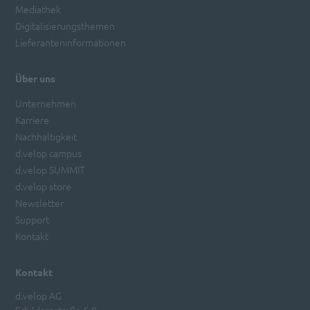
Mediathek
Digitalisierungsthemen
Lieferanteninformationen
Über uns
Unternehmen
Karriere
Nachhaltigkeit
d.velop campus
d.velop SUMMIT
d.velop store
Newsletter
Support
Kontakt
Kontakt
d.velop AG
Schildarpstraße 6-8