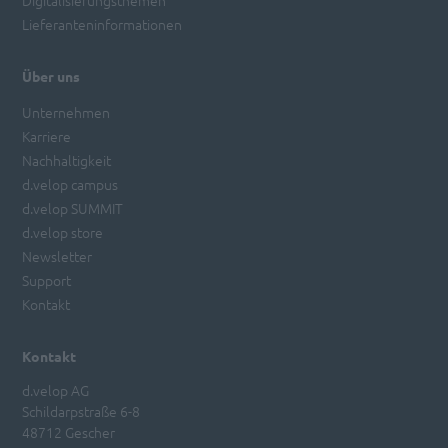
Digitalisierungsthemen
Lieferanteninformationen
Über uns
Unternehmen
Karriere
Nachhaltigkeit
d.velop campus
d.velop SUMMIT
d.velop store
Newsletter
Support
Kontakt
Kontakt
d.velop AG
Schildarpstraße 6-8
48712 Gescher