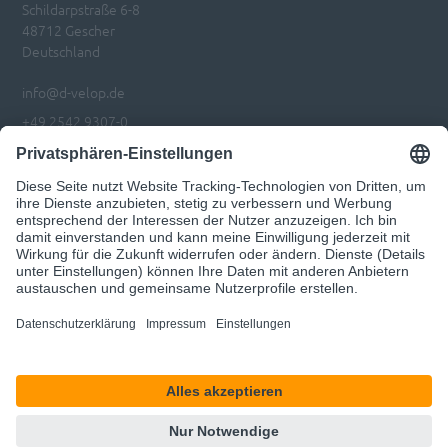
Schildarpstraße 6-8
48712 Gescher
Deutschland
info@d-velop.de
+49 2542 9307-0
Impressum
Datenschutz
Privatsphären-Einstellungen anpassen
Code of Conduct
© 2026 d.velop
Unser Angebot richtet sich ausschließlich an Geschäftskunden.