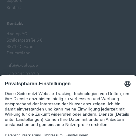
Support
Kontakt
Kontakt
d.velop AG
Schildarpstraße 6-8
48712 Gescher
Deutschland
info@d-velop.de
+49 2542 9307-0
Impressum