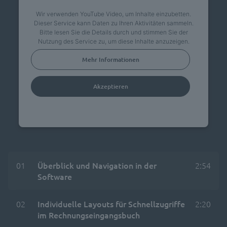
Wir verwenden YouTube Video, um Inhalte einzubetten.
Dieser Service kann Daten zu Ihren Aktivitäten sammeln.
Bitte lesen Sie die Details durch und stimmen Sie der
Nutzung des Service zu, um diese Inhalte anzuzeigen.
Mehr Informationen
Akzeptieren
powered by
Usercentrics Consent Management
Platform
01
Überblick und Navigation in der
2:54
Software
02
Individuelle Layouts für Schnellzugriffe
2:20
im Rechnungseingangsbuch