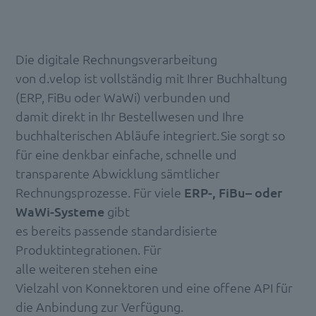
Die digitale Rechnungsverarbeitung
von
d.velop
ist
vollständig
mit Ihrer Buchhaltung
(ERP,
FiBu
oder WaWi) verbunden und
damit
direkt
in Ihr Bestellwesen und Ihre
buchhalterischen Abläufe integriert.
Sie sorgt so
für eine denkbar einfache, schnelle und
transparente Abwicklung sämtlicher
Rechnungsprozesse
.
Für viele
ERP-,
FiBu
– oder
WaWi-Systeme
gibt
es
bereits
passende
standardisierte
Produktintegrationen
.
Für
alle
w
eiteren
steh
en
eine
Vielzahl
von
Konnektoren und eine offene API für
die Anbindung zur Verfügung
.