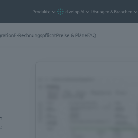
Produkte
d.velop AI
Lösungen & Branchen
gration
E-Rechnungspflicht
Preise & Pläne
FAQ
n
e