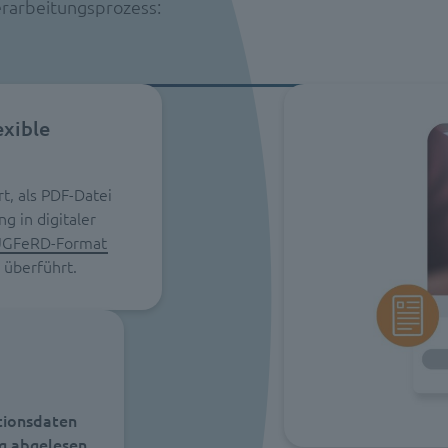
rarbeitungsprozess:
exible
, als PDF-Datei
g in digitaler
GFeRD-Format
e überführt.
itionsdaten
g abgelesen