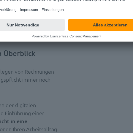
m Überblick
Ablegen von Rechnungen
ngspflicht immer noch
n der digitalen
e Einführung einer
cht in eine
nen Ihren Arbeitsalltag