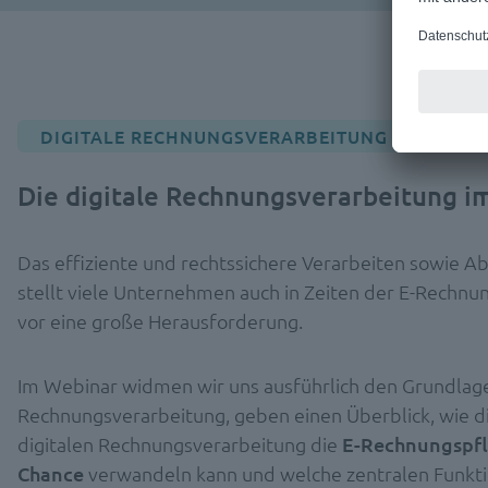
DIGITALE RECHNUNGSVERARBEITUNG WEBINAR
Die digitale Rechnungsverarbeitung i
Das effiziente und rechtssichere Verarbeiten sowie 
stellt viele Unternehmen auch in Zeiten der E-Rechnu
vor eine große Herausforderung.
Im Webinar widmen wir uns ausführlich den Grundlage
Rechnungsverarbeitung, geben einen Überblick, wie di
digitalen Rechnungsverarbeitung die
E-Rechnungspfli
Chance
verwandeln kann und welche zentralen Funktio