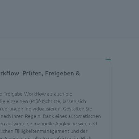
kflow: Prüfen, Freigeben &
le Freigabe-Workflow als auch die
e einzelnen (Prüf-)Schritte, lassen sich
derungen individualisieren. Gestalten Sie
nach Ihren Regeln. Dank eines automatischen
len aufwendige manuelle Abgleiche weg und
lichen Fälligkeitenmanagement und der
 Sie jederzeit alle
Skontofristen
im Blick.