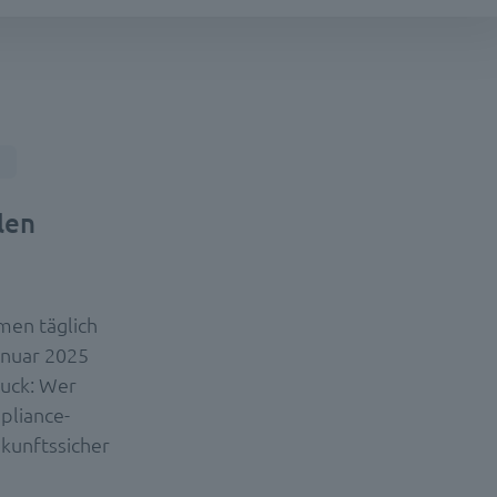
len
men täglich
anuar 2025
uck: Wer
mpliance-
ukunftssicher