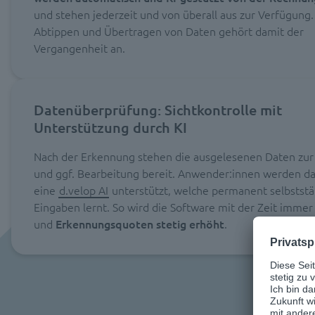
und stehen jederzeit und von überall aus zur Verfügung
Abtippen und Übertragen von Daten gehört damit der
Vergangenheit an.
Datenüberprüfung: Sichtkontrolle mit
Unterstützung durch KI
Nach der Erkennung stehen die ausgelesenen Daten zur
und ggf. Bearbeitung bereit. Anwender:innen werden da
eine
d.velop AI
unterstützt, welche permanent selbststä
Eingaben lernt. So wird die Software mit der Zeit immer 
und
Erkennungsquoten stetig erhöht
.