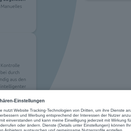
. Manuelles
 Kontrolle
bei durch
ndig aus den
intelligenter