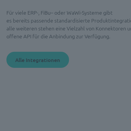
Für viele
ERP-,
FiBu
– oder WaWi-Systeme
gibt
es
bereits
passende
standardisierte
Produktintegrat
alle
w
eiteren
steh
en
eine Vielzahl
von
Konnektoren u
offene API für die Anbindung zur Verfügung
.
Alle Integrationen