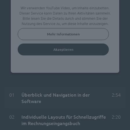
Wir verwenden YouTube Video, um Inhalte einzubetten.
Dieser Service kann Daten zu Ihren Aktivitäten sammeln.
Bitte lesen Sie die Details durch und stimmen Sie der
Nutzung des Service zu, um diese Inhalte anzuzeigen.
Mehr Informationen
Akzeptieren
powered by
Usercentrics Consent Management
Platform
01
Überblick und Navigation in der
2:54
Software
02
Individuelle Layouts für Schnellzugriffe
2:20
im Rechnungseingangsbuch