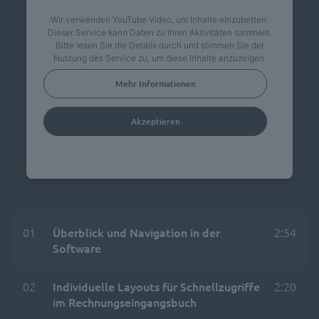
Wir verwenden YouTube Video, um Inhalte einzubetten.
Dieser Service kann Daten zu Ihren Aktivitäten sammeln.
Bitte lesen Sie die Details durch und stimmen Sie der
Nutzung des Service zu, um diese Inhalte anzuzeigen.
Mehr Informationen
Akzeptieren
powered by
Usercentrics Consent Management
Platform
01
Überblick und Navigation in der
2:54
Software
02
Individuelle Layouts für Schnellzugriffe
2:20
im Rechnungseingangsbuch