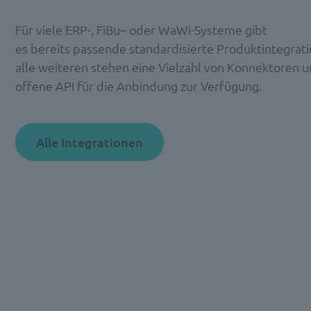
Für viele
ERP-,
FiBu
– oder WaWi-Systeme
gibt
es
bereits
passende
standardisierte
Produktintegrat
alle
w
eiteren
steh
en
eine Vielzahl
von
Konnektoren u
offene API für die Anbindung zur Verfügung
.
Alle Integrationen