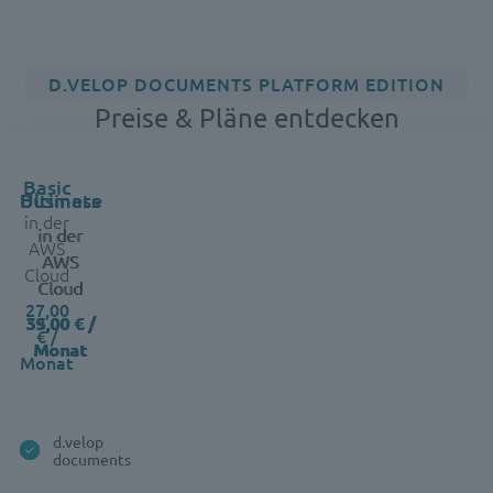
D.VELOP DOCUMENTS PLATFORM EDITION
Preise & Pläne entdecken
Basic
Feature
Business
Ultimate
in der
in der
in der
AWS
AWS
AWS
Cloud
Cloud
Cloud
27,00
39,00 € /
55,00 € /
€ /
Monat
Monat
Monat
d.velop
documents