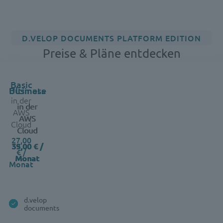
D.VELOP DOCUMENTS PLATFORM EDITION
Preise & Pläne entdecken
Basic
Feature
Business
Ultimate
in der
in der
in der
AWS
AWS
AWS
Cloud
Cloud
Cloud
27,00
39,00 € /
55,00 € /
€ /
Monat
Monat
Monat
d.velop
documents