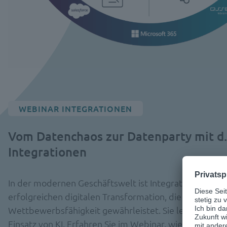
WEBINAR INTEGRATIONEN
Vom Datenchaos zur Datenparty mit d
Integrationen
In der modernen Geschäftswelt ist Integration der Schl
erfolgreichen digitalen Transformation, die Effizienz 
Wettbewerbsfähigkeit gewährleistet. Sie legt auch de
Einsatz von KI. Erfahren Sie im Webinar, wie die nahtl