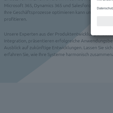
Microsoft 365, Dynamics 365 und Salesforce und viel
Ihre Geschäftsprozesse optimieren kann und wie En
profitieren.
Unsere Experten aus der Produktentwicklung erläutern
Integration, präsentieren erfolgreiche Anwendungsbe
Ausblick auf zukünftige Entwicklungen. Lassen Sie sich
erfahren Sie, wie Ihre Systeme harmonisch zusammen