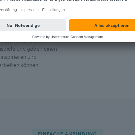
en weiteren Systemen
danwender:innen davon
 die Vorteile der
ispiele und geben einen
 inspirieren und
arbeiten können.
EINFACHE ANBINDUNG