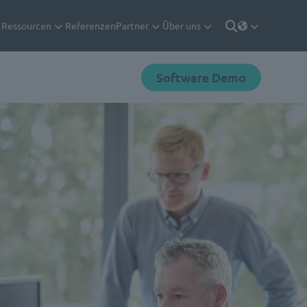
Ressourcen
Referenzen
Partner
Über uns
Deutsch
Suche
Software Demo