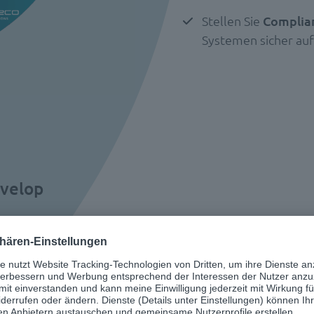
Stellen Sie
Complia
Systemen sicher au
.velop
üssel zu einer
und
n Grundstein für den
ose Verbindung von SAP,