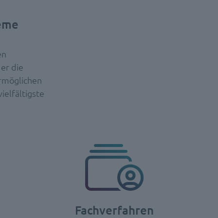
teme
en
er die
rmöglichen
elfältigste
Fachverfahren