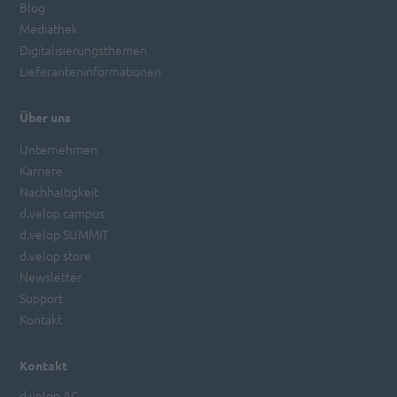
Blog
Mediathek
Digitalisierungsthemen
Lieferanteninformationen
Über uns
Unternehmen
Karriere
Nachhaltigkeit
d.velop campus
d.velop SUMMIT
d.velop store
Newsletter
Support
Kontakt
Kontakt
d.velop AG