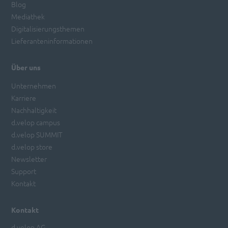
Blog
Mediathek
Digitalisierungsthemen
Lieferanteninformationen
Über uns
Unternehmen
Karriere
Nachhaltigkeit
d.velop campus
d.velop SUMMIT
d.velop store
Newsletter
Support
Kontakt
Kontakt
d.velop AG