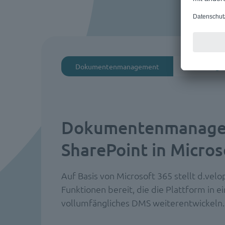
Dokumentenmanagement
Rechnungsv
Dokumentenmanage
SharePoint in Micros
Auf Basis von Microsoft 365 stellt d.ve
Funktionen bereit, die die Plattform in e
vollumfängliches DMS weiterentwickeln.