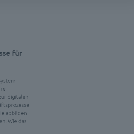
se für
-System
ere
ur digitalen
äftsprozesse
ie abbilden
en. Wie das