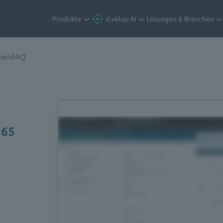
Produkte
d.velop AI
Lösungen & Branchen
onen
FAQ
365
,