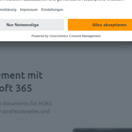
erarbeitung
Vertragsmanagement
Personalakte
ment mit
oft 365
lop documents for M365
in professionelles und