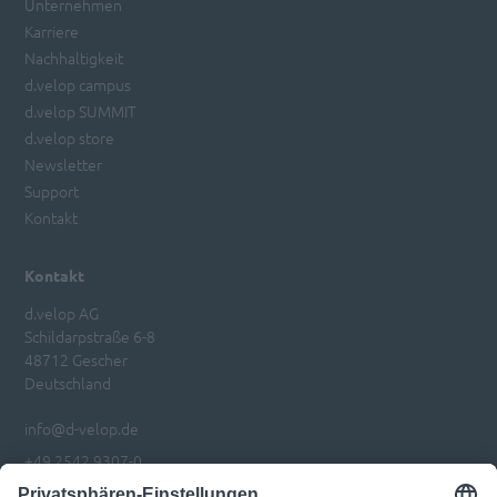
Unternehmen
Karriere
Nachhaltigkeit
d.velop campus
d.velop SUMMIT
d.velop store
Newsletter
Support
Kontakt
Kontakt
d.velop AG
Schildarpstraße 6-8
48712 Gescher
Deutschland
info@d-velop.de
+49 2542 9307-0