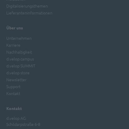
Digitalisierungsthemen
Lieferanteninformationen
Über uns
Unternehmen
Karriere
Nachhaltigkeit
d.velop campus
d.velop SUMMIT
d.velop store
Newsletter
Support
Kontakt
Kontakt
d.velop AG
Schildarpstraße 6-8