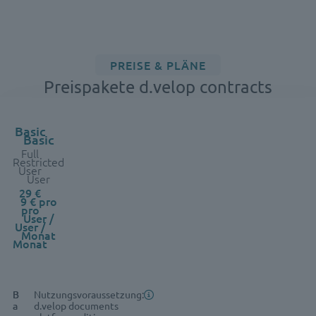
PREISE & PLÄNE
Preispakete d.velop contracts
Basic
Feature
Basic
Full
Restricted
User
User
29 €
9 € pro
pro
User /
User /
Monat
Monat
B
B
Nutzungsvoraussetzung:
a
a
d.velop documents