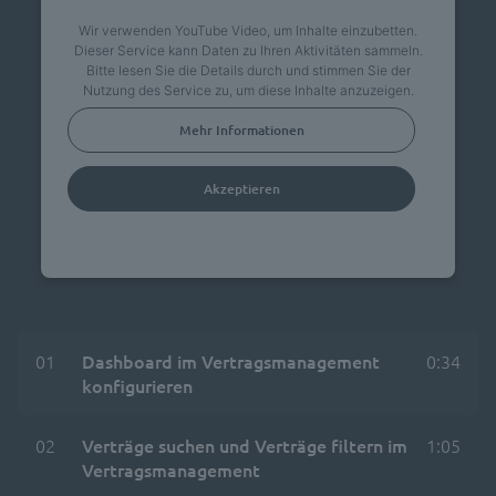
Wir verwenden YouTube Video, um Inhalte einzubetten.
Dieser Service kann Daten zu Ihren Aktivitäten sammeln.
Bitte lesen Sie die Details durch und stimmen Sie der
Nutzung des Service zu, um diese Inhalte anzuzeigen.
Mehr Informationen
Akzeptieren
powered by
Usercentrics Consent Management
Platform
01
Dashboard im Vertragsmanagement
0:34
konfigurieren
02
Verträge suchen und Verträge filtern im
1:05
Vertragsmanagement