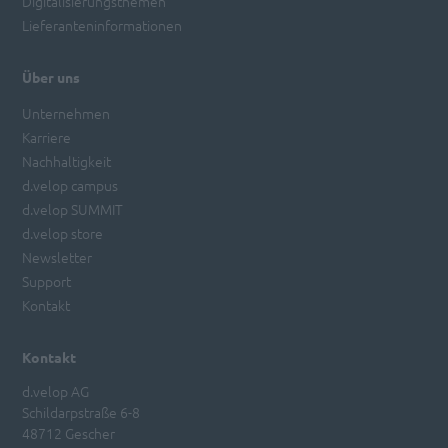
Digitalisierungsthemen
Lieferanteninformationen
Über uns
Unternehmen
Karriere
Nachhaltigkeit
d.velop campus
d.velop SUMMIT
d.velop store
Newsletter
Support
Kontakt
Kontakt
d.velop AG
Schildarpstraße 6-8
48712 Gescher