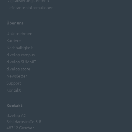
Digitalisierungsthemen
Lieferanteninformationen
Über uns
Unternehmen
Karriere
Nachhaltigkeit
d.velop campus
d.velop SUMMIT
d.velop store
Newsletter
Support
Kontakt
Kontakt
d.velop AG
Schildarpstraße 6-8
48712 Gescher