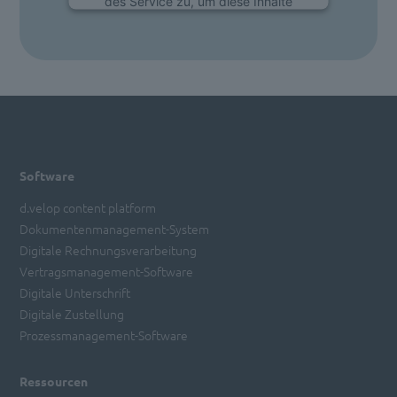
des Service zu, um diese Inhalte
anzuzeigen.
Mehr Informationen
Akzeptieren
powered by
Usercentrics Consent
Management Platform
Software
d.velop content platform
Dokumentenmanagement-System
Digitale Rechnungsverarbeitung
Vertragsmanagement-Software
Digitale Unterschrift
Digitale Zustellung
Prozessmanagement-Software
Ressourcen