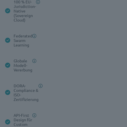
100 % EU-
Jurisdiction-
Native
(Sovereign
Cloud)
Federated
Swarm
Learning
Globale
Modell-
Vererbung
DORA-
Compliance &
ISO-
Zertifizierung
API-First
Design für
Custom