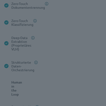
Zero-Touch
Dokumententrennung
Zero-Touch
Klassifizierung
Deep-Data
Extraktion
(Proprietäres
VLM)
Strukturierte
Daten-
Orchestrierung
Human
in
the
Loop