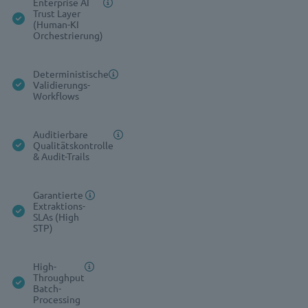
Enterprise AI
Trust Layer
(Human-KI
Orchestrierung)
Deterministische
Validierungs-
Workflows
Auditierbare
Qualitätskontrolle
& Audit-Trails
Garantierte
Extraktions-
SLAs (High
STP)
High-
Throughput
Batch-
Processing