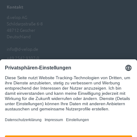
Kontakt
d.velop AG
Schildarpstraße 6-8
48712 Gescher
Deutschland
info@d-velop.de
+49 2542 9307-0
Impressum
Datenschutz
Privatsphären-Einstellungen anpassen
Code of Conduct