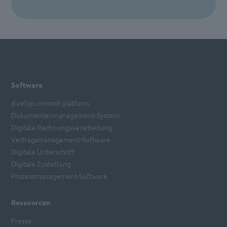
Mehr Informationen
Akzeptieren
powered by
Usercentrics Consent
Management Platform
Software
d.velop content platform
Dokumentenmanagement-System
Digitale Rechnungsverarbeitung
Vertragsmanagement-Software
Digitale Unterschrift
Digitale Zustellung
Prozessmanagement-Software
Ressourcen
Presse