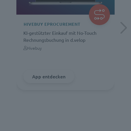
HIVEBUY EPROCUREMENT
KI-gestützter Einkauf mit No-Touch
e
Rechnungsbuchung in d.velop
D
Hivebuy
App entdecken