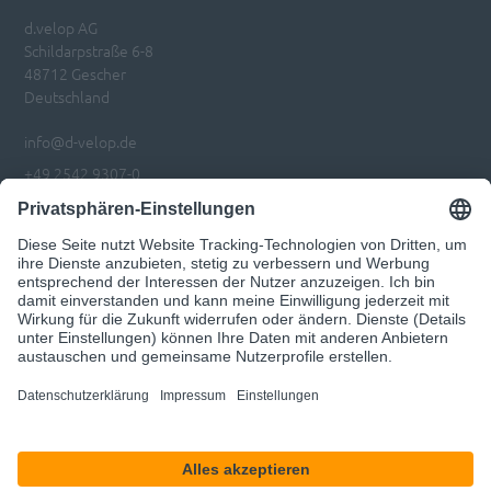
d.velop AG
Schildarpstraße 6-8
48712 Gescher
Deutschland
info@d-velop.de
+49 2542 9307-0
Impressum
Datenschutz
Privatsphären-Einstellungen anpassen
Code of Conduct