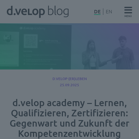
Zum
d.velop
DE
EN
Inhalt
MENÜ
Blog
springen
D.VELOP (ER)LEBEN
25.09.2025
d.velop academy – Lernen,
Qualifizieren, Zertifizieren:
Gegenwart und Zukunft der
Kompetenzentwicklung