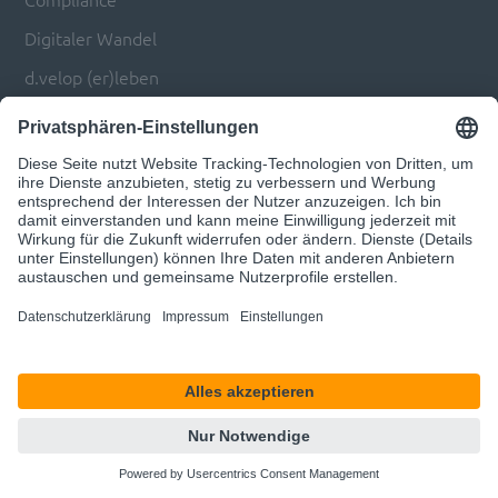
Digitaler Wandel
d.velop (er)leben
Engineering
Automatisierung von Prozessen
Transformation von Branchen & Märkten
Über uns
Karriere
d.velop Gruppe
d.velop Software
Kontaktiere uns