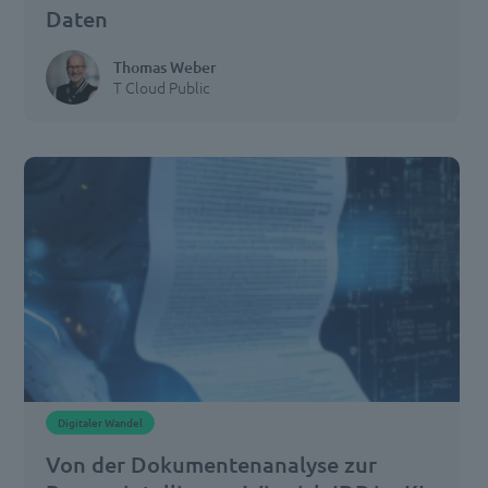
durch
Daten
und
stimmen
Thomas Weber
Sie
T Cloud Public
der
Nutzung
des
Service
zu,
um
diese
Inhalte
anzuzeigen.
Mehr
Informationen
Akzeptieren
Digitaler Wandel
Von der Dokumentenanalyse zur
powered
by