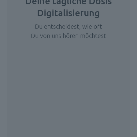
Deine tägliche Dosis
Digitalisierung
Du entscheidest, wie oft
Du von uns hören möchtest
Wir
benötigen
Ihre
Zustimmung,
um den
HubSpot
Forms-
Service zu
laden!
Wir
verwenden