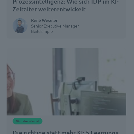
Prozessintelligenz: Wie sich IDP im KI-
Usercentrics
Zeitalter weiterentwickelt
Consent
Management
René Weseler
Platform
Senior Executive Manager
Buildsimple
Digitaler Wandel
Die richtige statt mehr KI: 5 Learnings