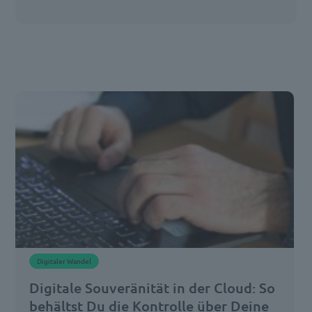
HubSpot
Forms,
um
Inhalte
einzubetten.
Dieser
Service
kann
Daten
zu
Ihren
Aktivitäten
sammeln.
Bitte
lesen
Digitaler Wandel
Sie
die
Digitale Souveränität in der Cloud: So
Details
behältst Du die Kontrolle über Deine