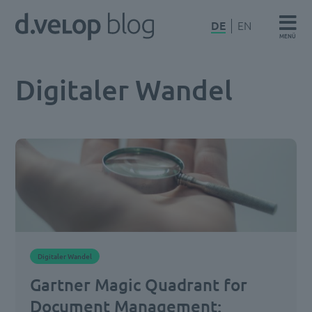
Zum
d.velop
DE
EN
Inhalt
MENÜ
Blog
springen
Digitaler Wandel
Digitaler Wandel
Gartner Magic Quadrant for
Document Management: