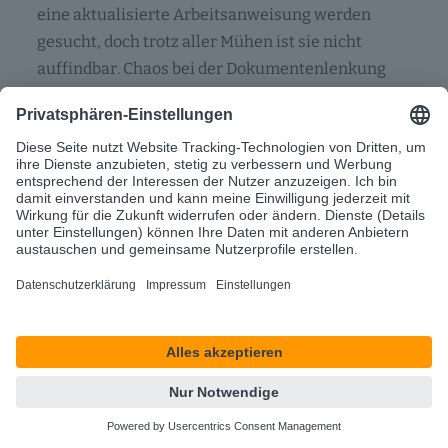
eine aktualisierte Arbeitsanweisung werden
gesucht, doch trotz aller Mühen ist sie nicht
auffindbar. Chaos bei der Dokumentenlenkung
ist…
IATF 16949 – Anforderungen & Mehrwerte der
Zertifizierung
Kaum eine andere Branche erlebt derzeit einen so
tiefgreifenden Wandel wie die
Automobilindustrie. Neue Technologien,
steigende Kundenerwartungen und eine immer
komplexer werdende globale Lieferkette
zwingen…