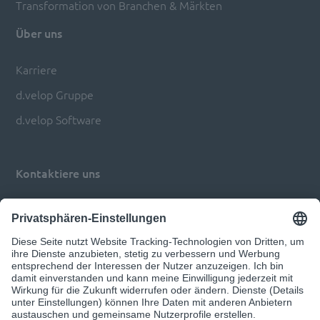
Transformation von Branchen & Märkten
Über uns
Karriere
d.velop Gruppe
d.velop Software
Kontaktiere uns
Impressum
Datenschutz