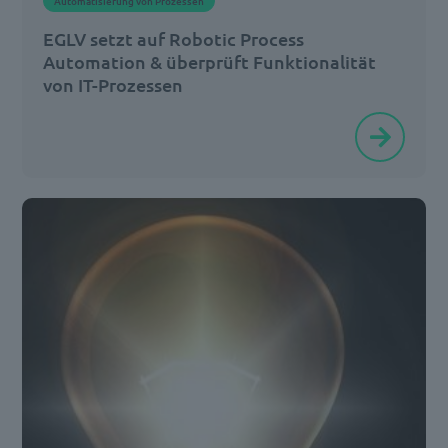
Automatisierung von Prozessen
Zuge
EGLV setzt auf Robotic Process
dessen
Automation & überprüft Funktionalität
[…]
von IT-Prozessen
Wasserverbände
übernehmen
wichtige
Aufgaben
für
den
Staat.
Da
sie
zu
den
kritischen