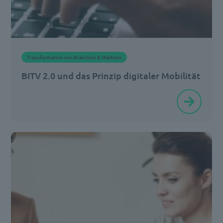
Transformation von Branchen & Märkten
BITV 2.0 und das Prinzip digitaler Mobilität
Computer,
Tablets,
Smartphones,
die
dazugehörigen
Software-
Lösungen
und
Apps
sind