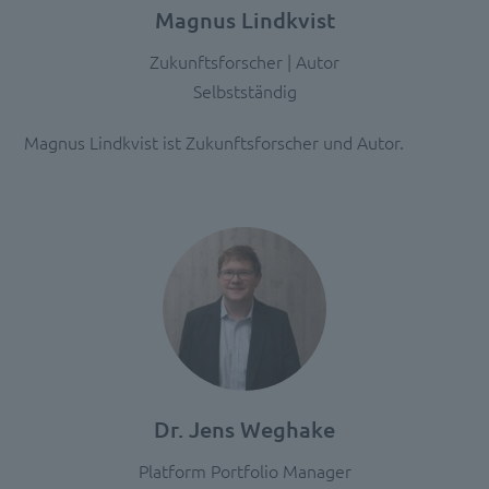
Service
Magnus Lindkvist
zu,
um
Zukunftsforscher | Autor
diese
Selbstständig
Inhalte
anzuzeigen.
Magnus Lindkvist ist Zukunftsforscher und Autor.
Mehr
Informationen
Akzeptieren
powered
by
Usercentrics
Consent
Management
Platform
Dr. Jens Weghake
Platform Portfolio Manager