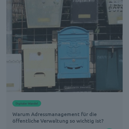
Behörden
und
Organisationen
ist
die
nachhaltige
Optimierung
verwaltungsinterner
Prozesse.
Dazu
gehört
auch
Digitaler Wandel
eine
Warum Adressmanagement für die
effiziente
öffentliche Verwaltung so wichtig ist?
[…]
Gut