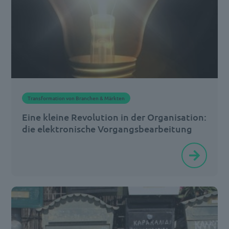
Infrastrukturen
zählen,
unterliegen
sie
als
Körperschaften
Transformation von Branchen & Märkten
öffentlichen
Eine kleine Revolution in der Organisation:
Rechts
die elektronische Vorgangsbearbeitung
[…]
Eines
der
Hauptziele
der
Digitalisierung
von