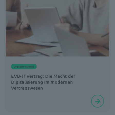
längst
ein
integraler
Bestandteil
unserer
Lebens-
und
Arbeitsrealität
Digitaler Wandel
geworden.
EVB-IT Vertrag: Die Macht der
In
Digitalisierung im modernen
Deutschland
Vertragswesen
[…]
Die
Digitalisierung
hat