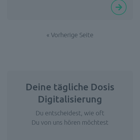
gepflegte
Adressdaten
sind
« Vorherige Seite
für
Behörden
jeder
Größenordnung
und
Ausrichtung
Deine tägliche Dosis
der
Digitalisierung
Grundpfeiler
für
Du entscheidest, wie oft
zahlreiche
Du von uns hören möchtest
interne
Verwaltungsvorgänge