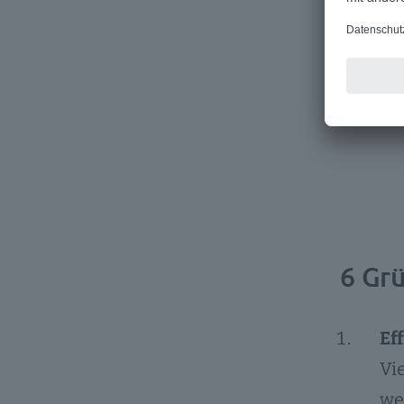
6 Gr
Ef
Vi
we