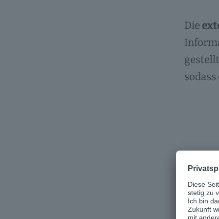
Die
ext
Inform
gestell
sodass