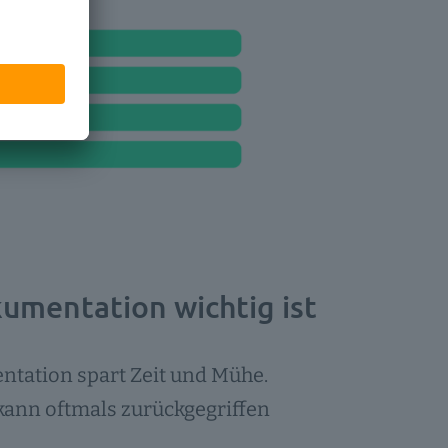
umentation wichtig ist
entation spart Zeit und Mühe.
 kann oftmals zurückgegriffen