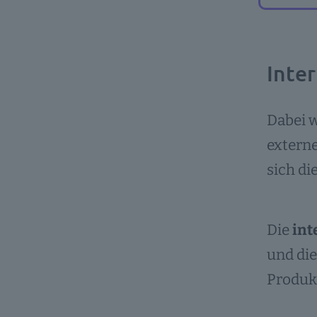
Inte
Dabei 
extern
sich di
Die
int
und die
Produkt