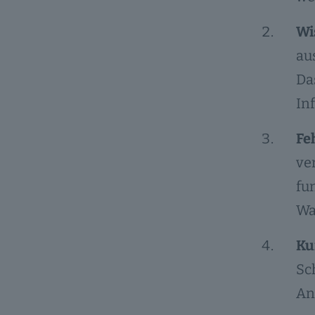
Wi
au
Da
In
Fe
ve
fu
Wa
Ku
Sc
An