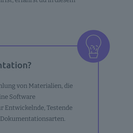
fst, erfährst du in diesem
ntation?
lung von Materialien, die
eine Software
ür Entwickelnde, Testende
 Dokumentationsarten.