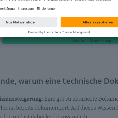
ünde, warum eine technische Dok
fizienzsteigerung
: Eine gut strukturierte Dokum
eles ist bereits dokumentiert. Auf dieses Wissen
rden und ist dabei leicht zugänglich.