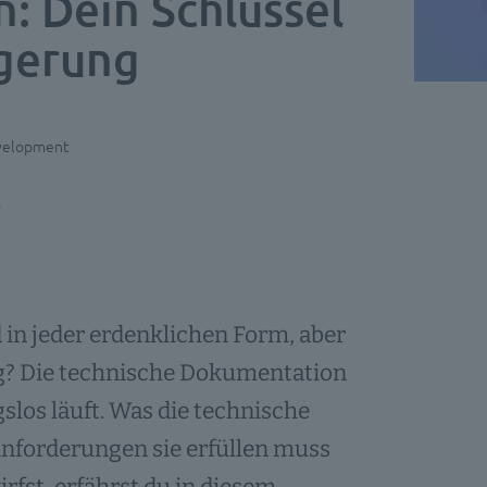
: Dein Schlüssel
igerung
evelopment
 in jeder erdenklichen Form, aber
g? Die technische Dokumentation
ngslos läuft. Was die technische
Anforderungen sie erfüllen muss