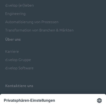
d.velop (er)leben
Engineering
Automatisierung von Prozessen
Transformation von Branchen & Märkten
Über uns
Karriere
d.velop Gruppe
d.velop Software
Kontaktiere uns