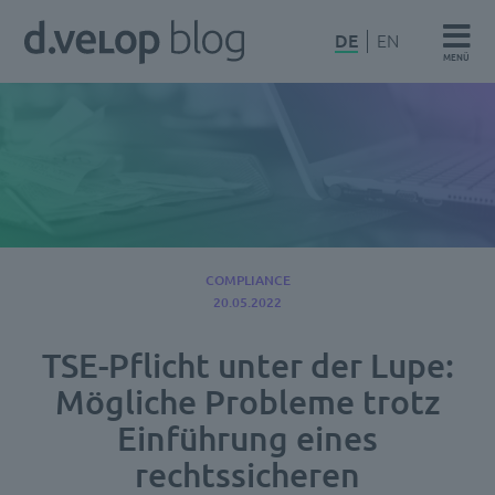
Zum
d.velop
DE
EN
Inhalt
MENÜ
Blog
springen
COMPLIANCE
20.05.2022
TSE-Pflicht unter der Lupe:
Mögliche Probleme trotz
Einführung eines
rechtssicheren