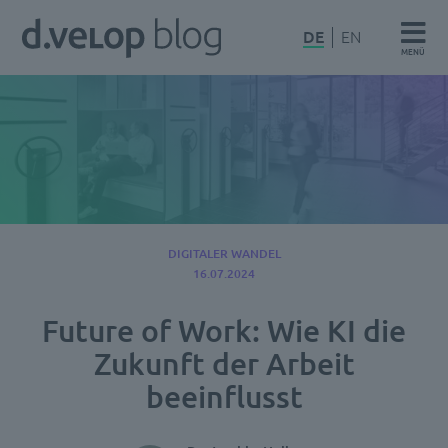
Zum
d.velop
DE
EN
Inhalt
MENÜ
Blog
springen
DIGITALER WANDEL
16.07.2024
Future of Work: Wie KI die
Zukunft der Arbeit
beeinflusst