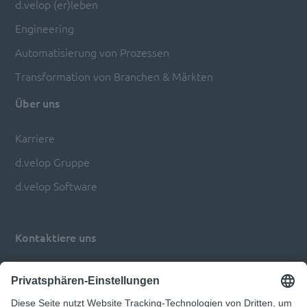
d.velop (er)leben
Engineering
Automatisierung von Prozessen
Transformation von Branchen & Märkten
Über uns
Karriere
d.velop Gruppe
d.velop Software
Kontaktiere uns