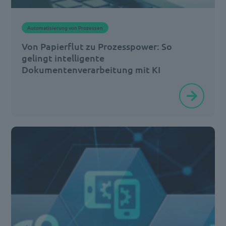
Zugangsdaten
sind
Automatisierung von Prozessen
nicht
Von Papierflut zu Prozesspower: So
da
gelingt intelligente
[…]
Dokumentenverarbeitung mit KI
Jeden
Tag
landen
unzählige
Rechnungen,
Formulare
und
Belege
im
Posteingang