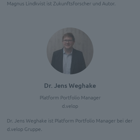
anzuzeigen.
Magnus Lindkvist ist Zukunftsforscher und Autor.
Mehr
Informationen
Akzeptieren
powered
by
Usercentrics
Consent
Management
Platform
Dr. Jens Weghake
Platform Portfolio Manager
d.velop
Dr. Jens Weghake ist Platform Portfolio Manager bei der
d.velop Gruppe.