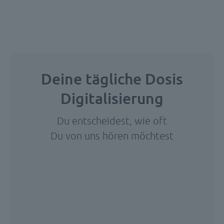
bedauerlichen
Einzelfall
klingt,
ist
alltägliche
Deine tägliche Dosis
Realität
Digitalisierung
in
Deutschland:
Du entscheidest, wie oft
Datenlecks.
Du von uns hören möchtest
Viele
produzierende
Wir
Unternehmen
benötigen
Ihre
steuern
Zustimmung,
beispielsweise
um den
ihre