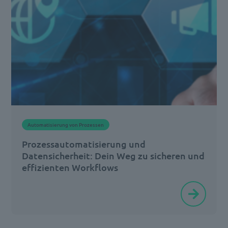
von
Unternehmen.
Und
viel
zu
oft
beginnt
im
Automatisierung von Prozessen
Anschluss
Prozessautomatisierung und
eine
Datensicherheit: Dein Weg zu sicheren und
[…]
effizienten Workflows
Was
zunächst
nach
einem