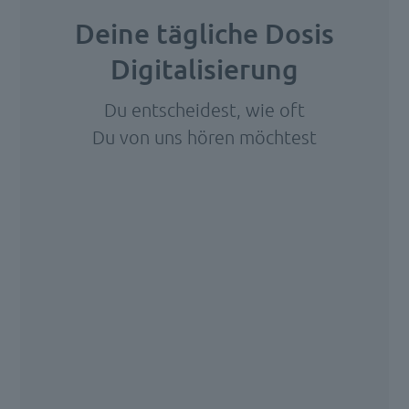
online
Deine tägliche Dosis
ab,
Digitalisierung
nach
der
Du entscheidest, wie oft
Eingabe
Du von uns hören möchtest
von
ein
Wir
paar
benötigen
Ihre
persönlichen
Zustimmung,
Daten
um den
und
HubSpot
[…]
Forms-
Service zu
laden!