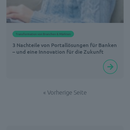
im
Einklang
mit
der
Transformation von Branchen & Märkten
Umwelt
3 Nachteile von Portallösungen für Banken
und
– und eine Innovation für die Zukunft
[…]
Neulich
habe
ich
eine
« Vorherige Seite
neue
Versicherung
abgeschlossen.
Alles
lief