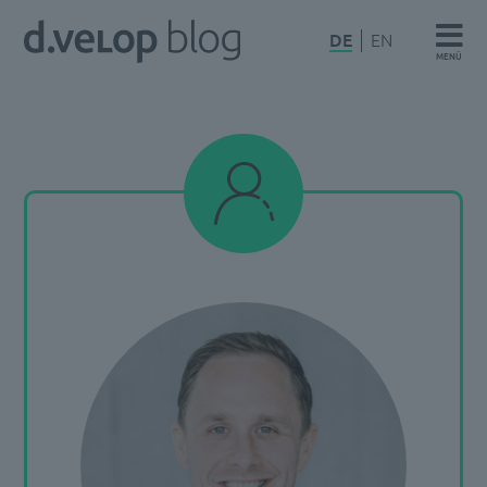
Zum
d.velop
DE
EN
Inhalt
MENÜ
Blog
springen