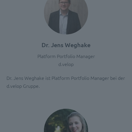
powered
by
Usercentrics
Consent
Management
Platform
Dr. Jens Weghake
Platform Portfolio Manager
d.velop
Dr. Jens Weghake ist Platform Portfolio Manager bei der
d.velop Gruppe.