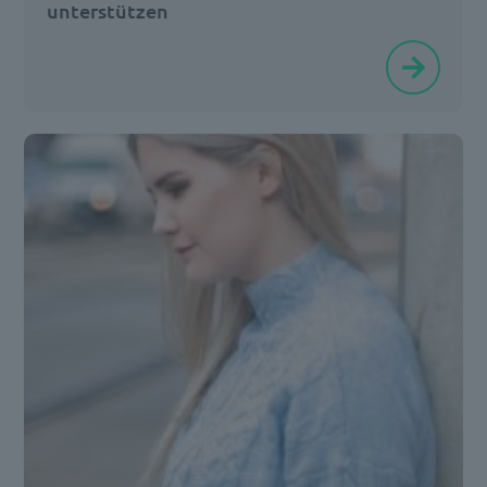
unterstützen
Immer
mehr
Investoren
und
Kunden
verlangen
nachhaltige
Finanzlösungen
und
erwarten,
dass
Finanzdienstleister
ihre
Geschäftspraktiken