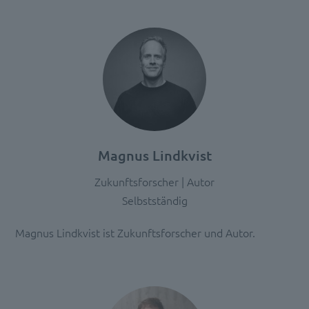
Details
durch
und
stimmen
Sie
der
Nutzung
des
Service
Magnus Lindkvist
zu,
um
Zukunftsforscher | Autor
diese
Selbstständig
Inhalte
anzuzeigen.
Magnus Lindkvist ist Zukunftsforscher und Autor.
Mehr
Informationen
Akzeptieren