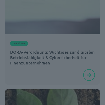
Compliance
DORA-Verordnung: Wichtiges zur digitalen
Betriebsfähigkeit & Cybersicherheit für
Finanzunternehmen
In
Zeiten
von
Cyberkriminalität
werden
die