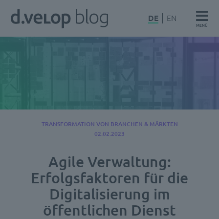
Zum
d.velop
DE
EN
Inhalt
MENÜ
Blog
springen
TRANSFORMATION VON BRANCHEN & MÄRKTEN
02.02.2023
Agile Verwaltung:
Erfolgsfaktoren für die
Digitalisierung im
öffentlichen Dienst