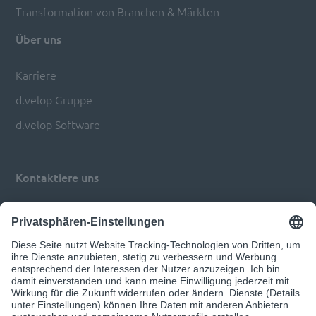
Transformation von Branchen & Märkten
Über uns
Karriere
d.velop Gruppe
d.velop Software
Kontaktiere uns
Impressum
Datenschutz