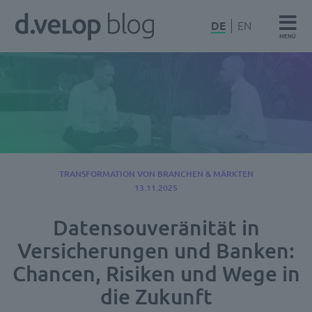
Zum
d.velop
DE
EN
Inhalt
MENÜ
Blog
springen
TRANSFORMATION VON BRANCHEN & MÄRKTEN
13.11.2025
Datensouveränität in
Versicherungen und Banken:
Chancen, Risiken und Wege in
die Zukunft