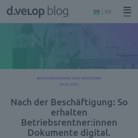
Zum
d.velop
DE
EN
Inhalt
MENÜ
Blog
springen
AUTOMATISIERUNG VON PROZESSEN
30.01.2025
Nach der Beschäftigung: So
erhalten
Betriebsrentner:innen
Dokumente digital.