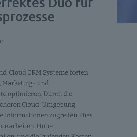
rfektes Duo für
bsprozesse
er
dend. Cloud CRM Systeme bieten
-, Marketing- und
te optimieren. Durch die
 sicheren Cloud-Umgebung
e Informationen zugreifen. Dies
ote arbeiten. Hohe
allen, und die laufenden Kosten