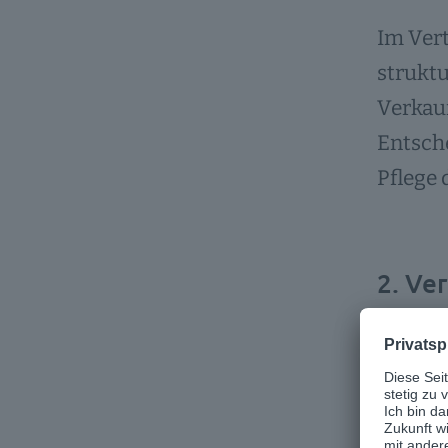
Im Vert
struktu
Verkauf
Entsche
Pflege
2. Ve
Im Kun
Support
Reaktio