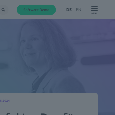
DE
EN
Software Demo
Suche
MENÜ
08.2024