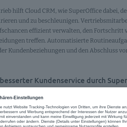
rieb hilft Cloud CRM, wie SuperOffice dabei, d
rieren und zu beschleunigen. Vertriebsmitarb
schancen effizient verwalten, den Fortschritt 
idungen treffen. Automatisierte Routineaufgab
 der Kundenbeziehungen und den Abschluss vo
rbesserter Kundenservice durch Super
denservice verbessert ein Cloud CRM die Bea
-Tickets. Alle relevanten Informationen sind z
nszeit verkürzt, und die Servicequalität erhöh