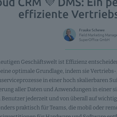
oud CRM 💜 DMS: Ein pe
effiziente Vertrie
Frauke Schewe
Field Marketing Manag
SuperOffice GmbH
heutigen Geschäftswelt ist Effizienz entschei
 eine optimale Grundlage, indem sie Vertriebs
erviceprozesse in einer hoch skalierbaren Sui
erung aller Daten und Anwendungen in einer
Benutzer jederzeit und von überall auf wichtig
onders praktisch für Teams, die mobil oder rem
investitionen für Hardware und Software entf