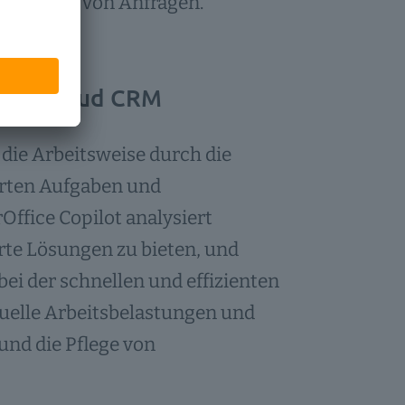
arbeitung von Anfragen.
t mit Cloud CRM
 die Arbeitsweise durch die
erten Aufgaben und
ffice Copilot analysiert
te Lösungen zu bieten, und
ei der schnellen und effizienten
uelle Arbeitsbelastungen und
und die Pflege von