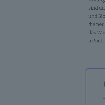
sind d
und Sic
die ne
das Wa
in Sic