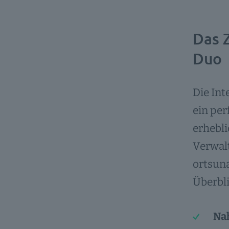
Das 
Duo
Die In
ein per
erhebli
Verwal
ortsun
Überbli
Nah