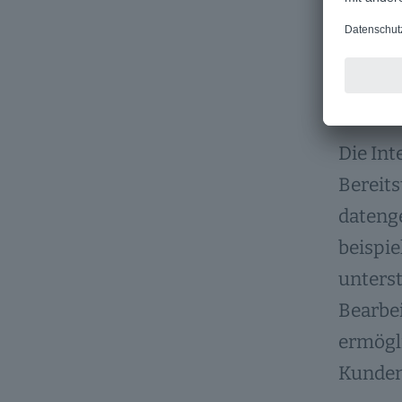
Vorlage
3. KI
Die Int
Bereits
datenge
beispie
unterst
Bearbe
ermögli
Kunden