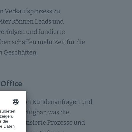
en Verkaufsprozess zu
eiter können Leads und
verfolgen und fundierte
en schaffen mehr Zeit für die
n Geschäften.
Office
rbeitung von Kundenanfragen und
entral verfügbar, was die
t. Automatisierte Prozesse und