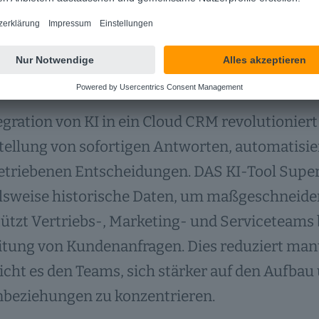
n ermöglichen eine schnelle und effiziente Be
-gestützte Effizienz und Produktivitä
egration von KI in ein Cloud CRM revolutioniert
tellung von sofortigen Antworten, automatisi
triebenen Entscheidungen. DAS KI-Tool SuperO
lsweise historische Daten, um maßgeschneider
ützt Vertriebs-, Marketing- und Serviceteams b
itung von Kundenanfragen. Dies reduziert man
cht es den Teams, sich stärker auf den Aufbau 
beziehungen zu konzentrieren.