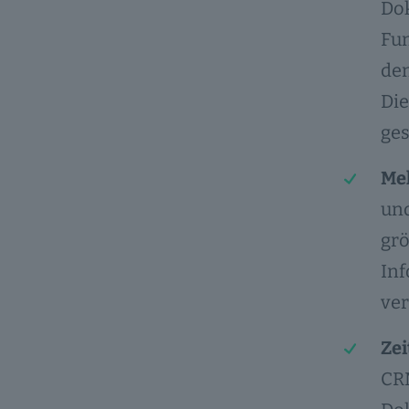
Do
Fun
den
Die
ges
Meh
und
grö
Inf
ver
Zei
CRM