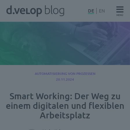
Zum
d.velop
DE
EN
Inhalt
MENÜ
Blog
springen
AUTOMATISIERUNG VON PROZESSEN
20.11.2024
Smart Working: Der Weg zu
einem digitalen und flexiblen
Arbeitsplatz