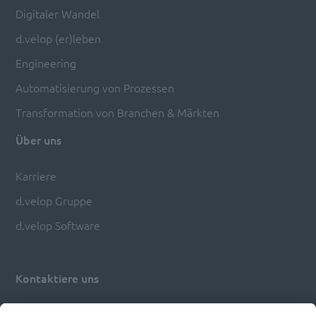
Digitaler Wandel
d.velop (er)leben
Engineering
Automatisierung von Prozessen
Transformation von Branchen & Märkten
Über uns
Karriere
d.velop Gruppe
d.velop Software
Kontaktiere uns